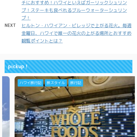
チにおすすめ！ハワイといえばガーリックシュリン
プ！ステーキも食べれるブルーウォーターシュリン
プ！
NEXT
ヒルトン・ハワイアン・ビレッジで上がる花火。毎週
金曜日、ハワイで唯一の花火の上がる場所とおすすめ
観覧ポイントとは？
pickup！
ハワイ旅行記
旅スタイル
旅行記