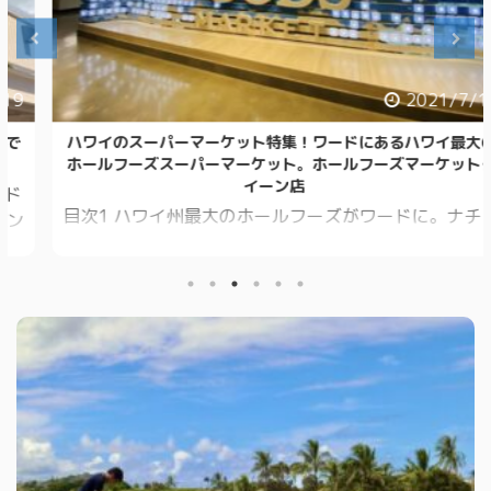
2021/7/11
ハワイのスーパーマーケット特集！ワードにあるハワイ最大の
ホールフーズスーパーマーケット。ホールフーズマーケットク
イーン店
目次1 ハワイ州最大のホールフーズがワードに。ナチュ
ラル＆オーガニック系スーパーマーケット「ホールフ
ーズマーケット」とは。2 ホールフーズマーケットクイ
ーン店はハワイお土産の宝庫？クイーン店と他の店舗
の違いとは。2.1 ホールフーズクイーン店の特徴とは？
特にデリコーナーはハワイ随一のラインナップ！ 2.2 2
階も要チェック！イートインコーナーとホールフーズ
オリジナルショップ！3 ホールフーズクイーン店はどこ
にあるの？ワイキキからはトロリーかレンタカーがお
すすめ！3.1 ヒルトンハワイアンビレッジからホール
...